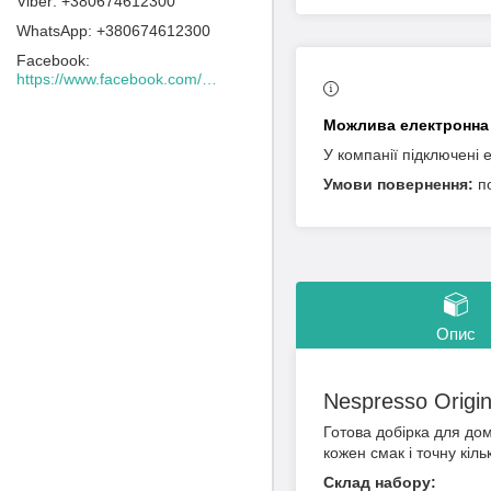
+380674612300
+380674612300
Facebook
https://www.facebook.com/Lacafeine.ua/
У компанії підключені 
п
Опис
Nespresso Origin
Готова добірка для дом
кожен смак і точну кільк
Склад набору: