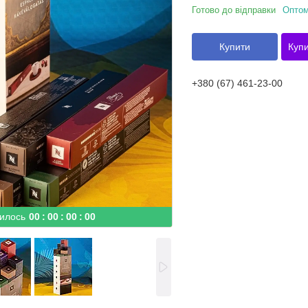
Готово до відправки
Оптом
Купити
Купи
+380 (67) 461-23-00
илось
0
0
0
0
0
0
0
0