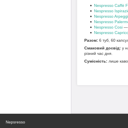
Nespresso Caffè F
Nespresso Ispira
Nespresso Arpeggi
Nespresso Palerm
Nespresso Cosi
— 
Nespresso Capricc
Разом:
6 туб, 60 капсу
Смаковий досвід:
у н
різний час дня.
Сумісність:
лише кавом
Nepsresso