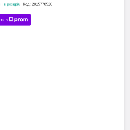
 і в роздріб
Код:
2915778520
ти з