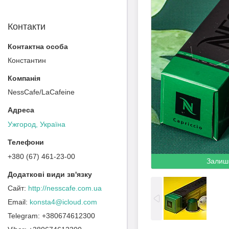
Контакти
Константин
NessCafe/LaCafeine
Ужгород, Україна
+380 (67) 461-23-00
Залиш
http://nesscafe.com.ua
konsta4@icloud.com
+380674612300