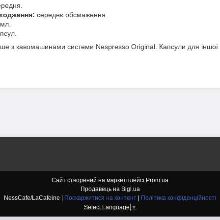
редня.
ходження:
середнє обсмаження.
мл.
псул.
ше з кавомашинами системи Nespresso Original. Капсули для іншої 
Сайт створений на маркетплейсі
Prom.ua
Продавець на Bigl.ua
NessCafe/LaCafeine |
Поскаржитися на контент
|
Політика конфіденційності
Select Language
▼