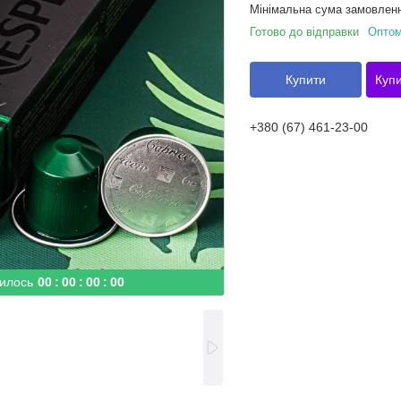
Мінімальна сума замовленн
Готово до відправки
Оптом
Купити
Купи
+380 (67) 461-23-00
илось
0
0
0
0
0
0
0
0