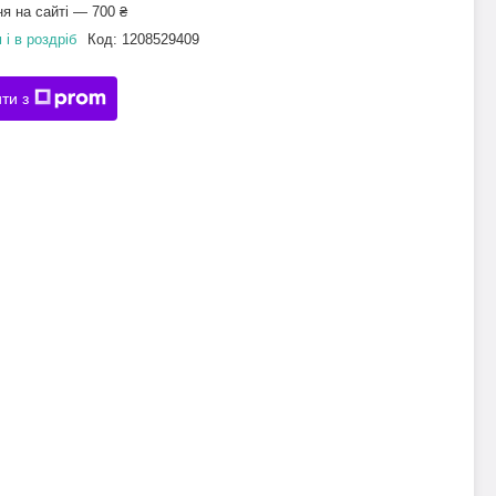
я на сайті — 700 ₴
 і в роздріб
Код:
1208529409
ти з