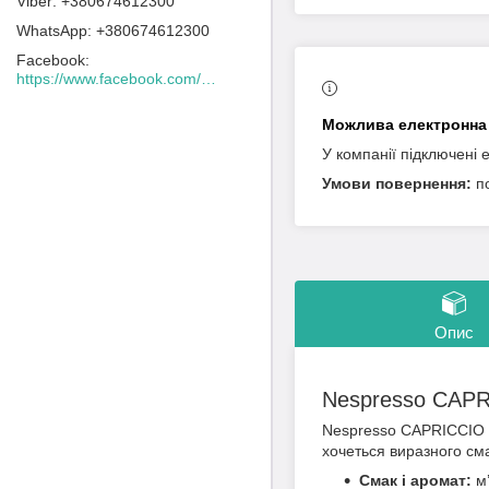
+380674612300
+380674612300
Facebook
https://www.facebook.com/Lacafeine.ua/
У компанії підключені 
п
Опис
Nespresso CAPR
Nespresso CAPRICCIO — 
хочеться виразного см
Смак і аромат:
м’