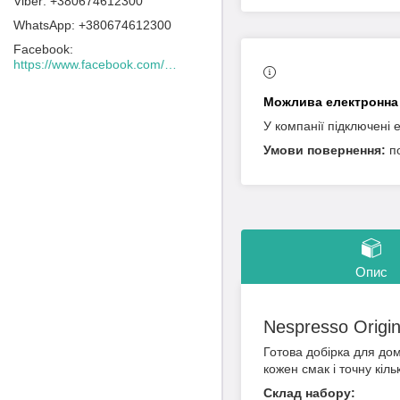
+380674612300
+380674612300
Facebook
https://www.facebook.com/Lacafeine.ua/
У компанії підключені 
п
Опис
Nespresso Origin
Готова добірка для дом
кожен смак і точну кільк
Склад набору: