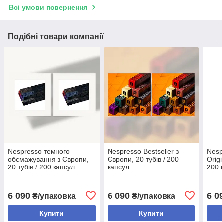
Всі умови повернення
Подібні товари компанії
Nespresso темного
Nespresso Bestseller з
Nesp
обсмажування з Європи,
Європи, 20 тубів / 200
Orig
20 тубів / 200 капсул
капсул
200 
6 090
6 090
6 0
₴/упаковка
₴/упаковка
Купити
Купити