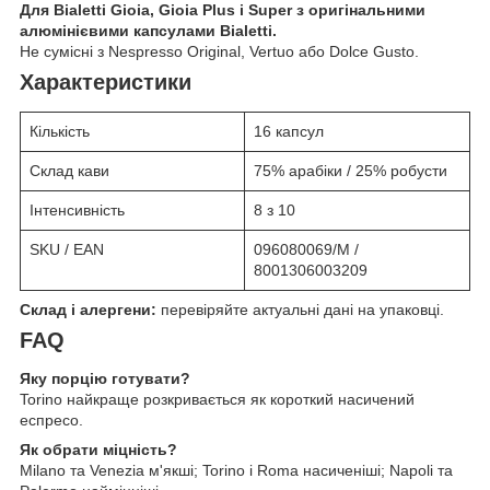
Для Bialetti Gioia, Gioia Plus і Super з оригінальними
алюмінієвими капсулами Bialetti.
Не сумісні з Nespresso Original, Vertuo або Dolce Gusto.
Характеристики
Кількість
16 капсул
Склад кави
75% арабіки / 25% робусти
Інтенсивність
8 з 10
SKU / EAN
096080069/M /
8001306003209
Склад і алергени:
перевіряйте актуальні дані на упаковці.
FAQ
Яку порцію готувати?
Torino найкраще розкривається як короткий насичений
еспресо.
Як обрати міцність?
Milano та Venezia м'якші; Torino і Roma насиченіші; Napoli та