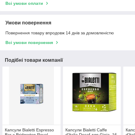
Всі умови оплати
Умови повернення
Повернення товару впродовж 14 днів за домовленістю
Всі умови повернення
Подібні товари компанії
Капсули Bialetti Espresso
Капсули Bialetti Caffe
Капс
Bar x Bridgerton Royal
d'Italia Decaf для Gioia, 16
d'Ita