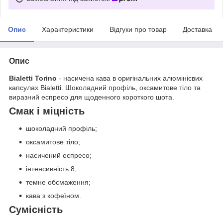
Опис
Характеристики
Відгуки про товар
Доставка
Опис
Bialetti Torino
- насичена кава в оригінальних алюмінієвих
капсулах Bialetti. Шоколадний профіль, оксамитове тіло та
виразний еспресо для щоденного короткого шота.
Смак і міцність
шоколадний профіль;
оксамитове тіло;
насичений еспресо;
інтенсивність 8;
темне обсмаження;
кава з кофеїном.
Сумісність