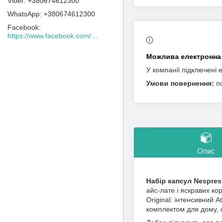
+380674612300
+380674612300
Facebook
https://www.facebook.com/Lacafeine.ua/
У компанії підключені 
п
Опис
Набір капсул Nespress
айс-лате і яскравих ко
Original: інтенсивний A
комплектом для дому, 