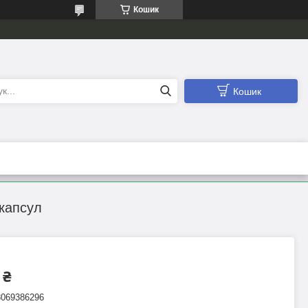
Кошик
Кошик
 капсул
 ₴
3069386296