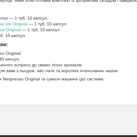
купця, який хоче готовий комплект із зрозумілим складом і швидкою
enso — 1 туб, 10 капсул.
er Ice Original
— 1 туб, 10 капсул.
ce Original
— 1 туб, 10 капсул.
б, 10 капсул.
ви:
o Original.
 40 капсул.
ченого еспресо до свіжих літніх ароматів.
ля кави з льодом, айс-лате та коротких інтенсивних чашок.
 Nespresso Original та сумісні машини цієї системи.