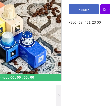
Купити
Купи
+380 (67) 461-23-00
илось
0
0
0
0
0
0
0
0