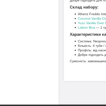
Добре підходить для по
Склад набору:
Athens Freddo Int
Coconut Vanilla Ov
Yuzu Vanilla Over I
Lisbon Bica
— 1 ту
Характеристики ка
Система: Nespress
Кількість: 4 туби /
Профіль: від наси
Добре підходить д
Сумісність: кавомашини