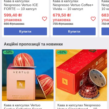
Кава в капсулах
Кава в капсулах
Кава
Nespresso Vertuo ICE
Nespresso Vertuo Coffee+
Nesp
FORTE — 10 капсул
Vivida — 10 капсул
10 к
599,40
679,50
683
₴/
₴/
упаковка
упаковка
упа
666 ₴/упаковка
755 ₴/упаковка
759 ₴
Купити
Купити
Акційні пропозиції та новинки
–59%
–51%
Кава в капсулах Vertuo
Кава в капсулах Nespresso
Festive Collection Sweet
Vertuo Gingerbread — 10