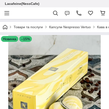
Lacafeine(NessCafe)
Товари та послуги
Капсули Nespresso Vertuo
Кава в 
Новинка
–15%