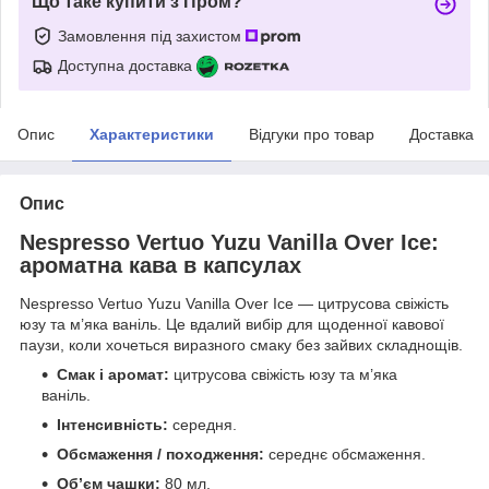
Що таке купити з Пром?
Замовлення під захистом
Доступна доставка
Опис
Характеристики
Відгуки про товар
Доставка
Опис
Nespresso Vertuo Yuzu Vanilla Over Ice:
ароматна кава в капсулах
Nespresso Vertuo Yuzu Vanilla Over Ice — цитрусова свіжість
юзу та м’яка ваніль. Це вдалий вибір для щоденної кавової
паузи, коли хочеться виразного смаку без зайвих складнощів.
Смак і аромат:
цитрусова свіжість юзу та м’яка
ваніль.
Інтенсивність:
середня.
Обсмаження / походження:
середнє обсмаження.
Об’єм чашки:
80 мл.