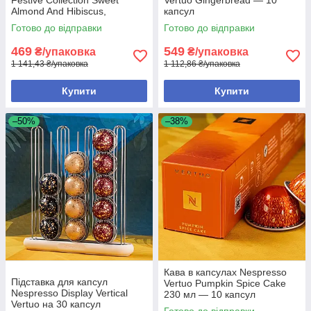
Almond And Hibiscus,
капсул
Швейцарія (10 шт.) 230ml
Готово до відправки
Готово до відправки
469
549
₴/упаковка
₴/упаковка
1 141,43 ₴/упаковка
1 112,86 ₴/упаковка
Купити
Купити
–50%
–38%
Кава в капсулах Nespresso
Підставка для капсул
Vertuo Pumpkin Spice Cake
Nespresso Display Vertical
230 мл — 10 капсул
Vertuo на 30 капсул
Готово до відправки