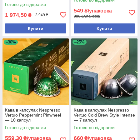
Готово до відправки
549
₴/упаковка
1 974,50
₴
3 949 ₴
880 ₴/упаковка
Купити
Купити
–30%
–25%
Кава в капсулах Nespresso
Кава в капсулах Nespresso
Vertuo Peppermint Pinwheel
Vertuo Cold Brew Style Intense
— 10 капсул
— 7 капсул
Готово до відправки
Готово до відправки
559,30
660
₴/упаковка
₴/упаковка