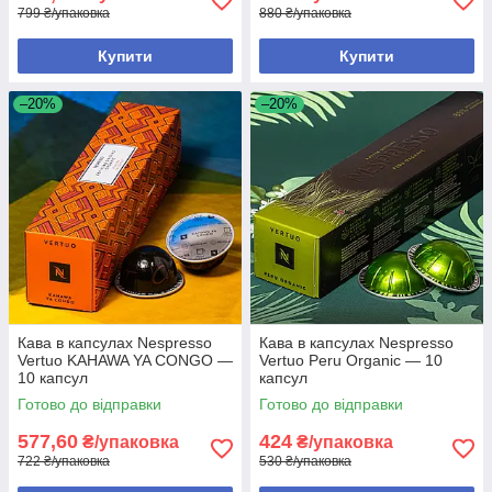
799 ₴/упаковка
880 ₴/упаковка
Купити
Купити
–20%
–20%
Кава в капсулах Nespresso
Кава в капсулах Nespresso
Vertuo KAHAWA YA CONGO —
Vertuo Peru Organic — 10
10 капсул
капсул
Готово до відправки
Готово до відправки
577,60
424
₴/упаковка
₴/упаковка
722 ₴/упаковка
530 ₴/упаковка