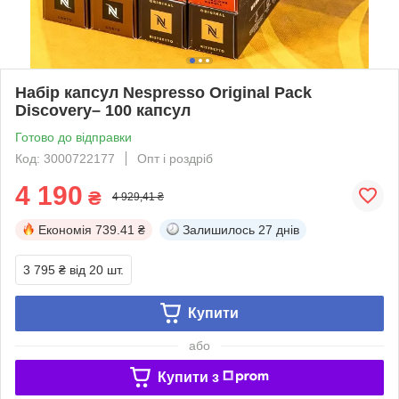
Набір капсул Nespresso Original Pack
Discovery– 100 капсул
Готово до відправки
Код: 3000722177
Опт і роздріб
4 190
₴
4 929,41 ₴
Економія
739.41 ₴
Залишилось
27 днів
3 795 ₴
від 20 шт.
Купити
або
Купити з