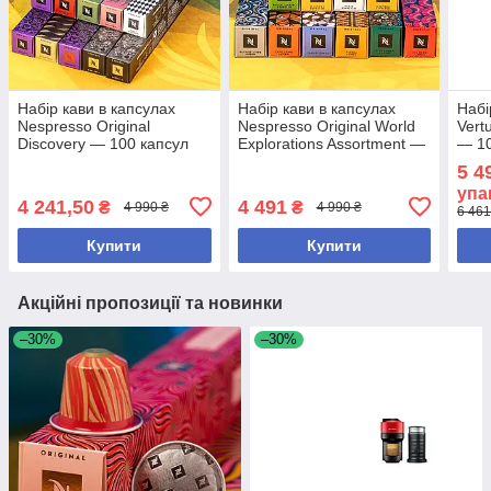
Набір кави в капсулах
Набір кави в капсулах
Набі
Nespresso Original
Nespresso Original World
Vert
Discovery — 100 капсул
Explorations Assortment —
— 10
100 капсул
5 4
упа
4 241,50
4 491
₴
₴
4 990 ₴
4 990 ₴
6 461
Купити
Купити
Акційні пропозиції та новинки
–30%
–30%