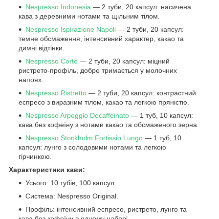
Nespresso Indonesia
— 2 туби, 20 капсул: насичена
кава з деревними нотами та щільним тілом.
Nespresso Ispirazione Napoli
— 2 туби, 20 капсул:
темне обсмаження, інтенсивний характер, какао та
димні відтінки.
Nespresso Corto
— 2 туби, 20 капсул: міцний
ристрето-профіль, добре тримається у молочних
напоях.
Nespresso Ristretto
— 2 туби, 20 капсул: контрастний
еспресо з виразним тілом, какао та легкою пряністю.
Nespresso Arpeggio Decaffeinato
— 1 туб, 10 капсул:
кава без кофеїну з нотами какао та обсмаженого зерна.
Nespresso Stockholm Fortissio Lungo
— 1 туб, 10
капсул: лунго з солодовими нотами та легкою
гірчинкою.
Характеристики кави:
Усього: 10 тубів, 100 капсул.
Система: Nespresso Original.
Профіль: інтенсивний еспресо, ристрето, лунго та
кава без кофеїну в одному наборі.