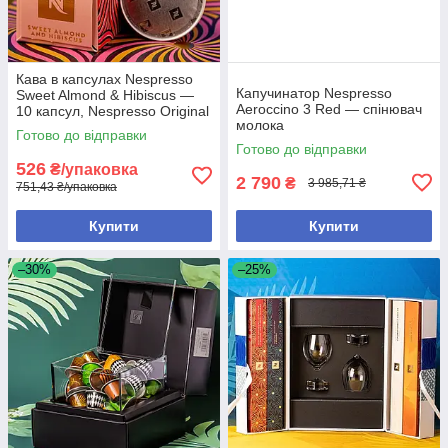
Кава в капсулах Nespresso
Капучинатор Nespresso
Sweet Almond & Hibiscus —
Aeroccino 3 Red — спінювач
10 капсул, Nespresso Original
молока
Готово до відправки
Готово до відправки
526
₴/упаковка
2 790
₴
3 985,71 ₴
751,43 ₴/упаковка
Купити
Купити
–30%
–25%