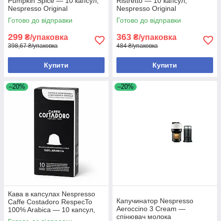
Pumpkin Spice — 10 капсул,
Ristretto — 10 капсул,
Nespresso Original
Nespresso Original
Готово до відправки
Готово до відправки
299
363
₴/упаковка
₴/упаковка
398,67 ₴/упаковка
484 ₴/упаковка
Купити
Купити
–20%
–20%
Кава в капсулах Nespresso
Капучинатор Nespresso
Caffe Costadoro RespecTo
Aeroccino 3 Cream —
100% Arabica — 10 капсул,
спінювач молока
Nespresso Original