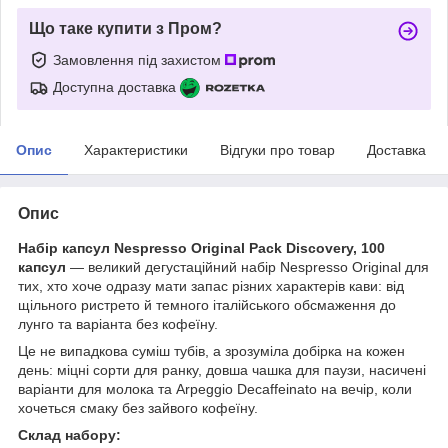
Що таке купити з Пром?
Замовлення під захистом
Доступна доставка
Опис
Характеристики
Відгуки про товар
Доставка
Опис
Набір капсул Nespresso Original Pack Discovery, 100
капсул
— великий дегустаційний набір Nespresso Original для
тих, хто хоче одразу мати запас різних характерів кави: від
щільного ристрето й темного італійського обсмаження до
лунго та варіанта без кофеїну.
Це не випадкова суміш тубів, а зрозуміла добірка на кожен
день: міцні сорти для ранку, довша чашка для паузи, насичені
варіанти для молока та Arpeggio Decaffeinato на вечір, коли
хочеться смаку без зайвого кофеїну.
Склад набору: