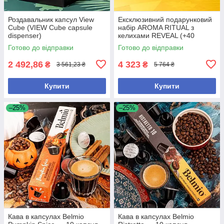
Роздавальник капсул View
Ексклюзивний подарунковий
Cube (VIEW Cube capsule
набір AROMA RITUAL з
dispenser)
келихами REVEAL (+40
капсул)
Готово до відправки
Готово до відправки
2 492,86
4 323
₴
₴
3 561,23 ₴
5 764 ₴
Купити
Купити
–25%
–25%
Кава в капсулах Belmio
Кава в капсулах Belmio