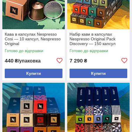
Кава в капсулах Nespresso
Набір кави в капсулах
Cosi — 10 капсул, Nespresso
Nespresso Original Pack
Original
Discovery — 150 капсул
Готово до відправки
Готово до відправки
440
7 290
₴/упаковка
₴
Купити
Купити