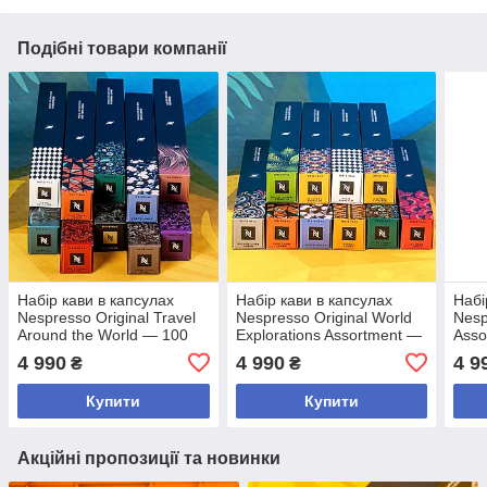
Подібні товари компанії
Набір кави в капсулах
Набір кави в капсулах
Набі
Nespresso Original Travel
Nespresso Original World
Nesp
Around the World — 100
Explorations Assortment —
Asso
капсул
100 капсул
4 990
4 990
4 9
₴
₴
Купити
Купити
Акційні пропозиції та новинки