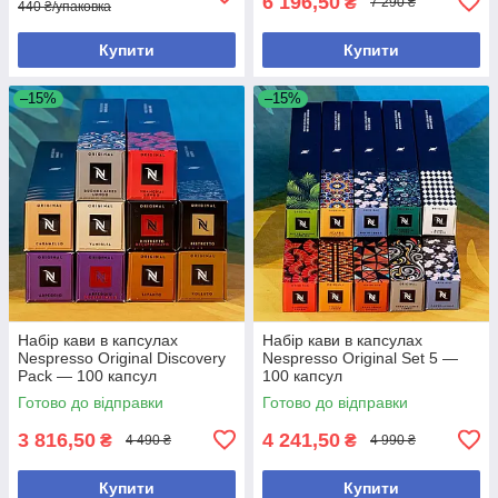
6 196,50
₴
7 290 ₴
440 ₴/упаковка
Купити
Купити
–15%
–15%
Набір кави в капсулах
Набір кави в капсулах
Nespresso Original Discovery
Nespresso Original Set 5 —
Pack — 100 капсул
100 капсул
Готово до відправки
Готово до відправки
3 816,50
4 241,50
₴
₴
4 490 ₴
4 990 ₴
Купити
Купити