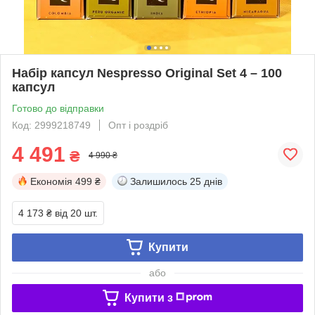
Набір капсул Nespresso Original Set 4 – 100
капсул
Готово до відправки
Код: 2999218749
Опт і роздріб
4 491
₴
4 990 ₴
Економія
499 ₴
Залишилось
25 днів
4 173 ₴
від 20 шт.
Купити
або
Купити з