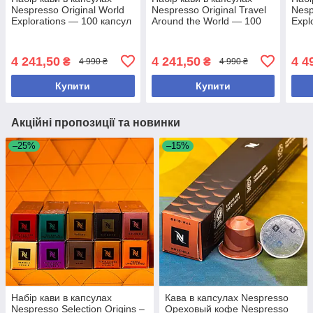
Nespresso Original World
Nespresso Original Travel
Nesp
Explorations — 100 капсул
Around the World — 100
Expl
капсул
100 
4 241,50
4 241,50
4 4
₴
₴
4 990 ₴
4 990 ₴
Купити
Купити
Акційні пропозиції та новинки
–25%
–15%
Набір кави в капсулах
Кава в капсулах Nespresso
Nespresso Selection Origins –
Ореховый кофе Nespresso