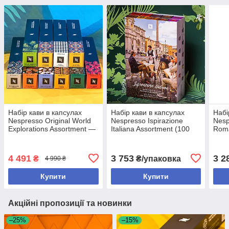
Набір кави в капсулах
Набір кави в капсулах
Набі
Nespresso Original World
Nespresso Ispirazione
Nesp
Explorations Assortment —
Italiana Assortment (100
Roma
100 капсул
шт.)
Origi
4 491
3 753
3 2
₴
₴/упаковка
4 990 ₴
Купити
Купити
Акційні пропозиції та новинки
–25%
–15%