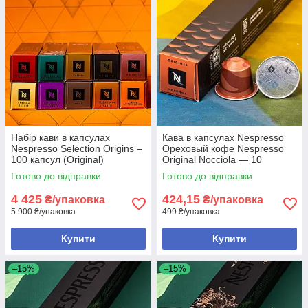
Набір кави в капсулах
Кава в капсулах Nespresso
Nespresso Selection Origins –
Ореховый кофе Nespresso
100 капсул (Original)
Original Nocciola — 10
капсул, Nespresso Original
Готово до відправки
Готово до відправки
4 425
424,15
₴/упаковка
₴/упаковка
5 900 ₴/упаковка
499 ₴/упаковка
Купити
Купити
–15%
–15%