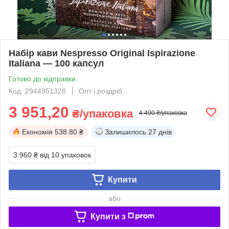
Набір кави Nespresso Original Ispirazione
Italiana — 100 капсул
Готово до відправки
Код: 2944951328
Опт і роздріб
3 951,20
₴/упаковка
4 490 ₴/упаковка
Економія
538.80 ₴
Залишилось
27 днів
3 960 ₴
від 10 упаковок
Купити
або
Купити з