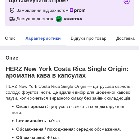
Що таке купити з Пром?
Замовлення під захистом
Доступна доставка
Опис
Характеристики
Відгуки про товар
Доставка
Опис
HERZ New York Costa Rica Single Origin:
ароматна кава в капсулах
HERZ New York Costa Rica Single Origin — цитрусова свіжість і
солодкі фруктові ноти. Це вдалий вибір для щоденної кавової
паузи, коли хочеться виразного смаку без зайвих складнощів.
Смак і аромат:
цитрусова свіжість і солодкі фруктові
ноти.
Інтенсивність:
м’яка.
Обсмаження / походження:
середнє обсмаження.
Об’єм чашки:
40 мл.