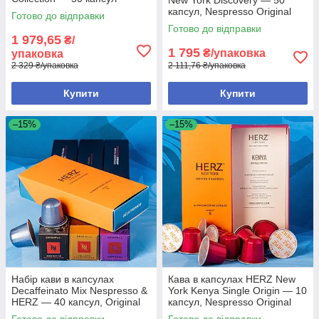
капсул, Nespresso Original
Готово до відправки
Готово до відправки
1 979,65
₴/
1 795
₴/упаковка
упаковка
2 329 ₴/упаковка
2 111,76 ₴/упаковка
Купити
Купити
–15%
–15%
Набір кави в капсулах
Кава в капсулах HERZ New
Decaffeinato Mix Nespresso &
York Kenya Single Origin — 10
HERZ — 40 капсул, Original
капсул, Nespresso Original
Готово до відправки
Готово до відправки