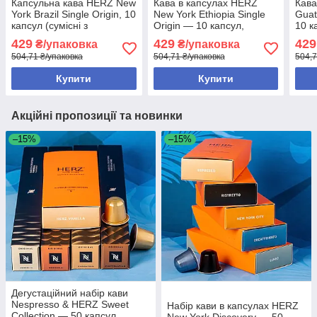
Капсульна кава HERZ New
Кава в капсулах HERZ
Кава
York Brazil Single Origin, 10
New York Ethiopia Single
Guat
капсул (сумісні з
Origin — 10 капсул,
10 к
Nespresso)
Nespresso Original
Origi
429
429
429
₴/упаковка
₴/упаковка
504,71 ₴/упаковка
504,71 ₴/упаковка
504,7
Купити
Купити
Акційні пропозиції та новинки
–15%
–15%
Дегустаційний набір кави
Nespresso & HERZ Sweet
Набір кави в капсулах HERZ
Collection — 50 капсул
New York Discovery — 50