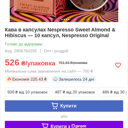
Кава в капсулах Nespresso Sweet Almond &
Hibiscus — 10 капсул, Nespresso Original
Готово до відправки
Код: 2806760255
Опт і роздріб
526
₴/упаковка
751,43 ₴/упаковка
Мінімальна сума замовлення на сайті — 700 ₴
Економія
225.43 ₴
Залишилось
24 дні
500 ₴
від 10 упаковок
487 ₴
від 20 упаковок
486 ₴
від 30 
Купити
або
Купити з