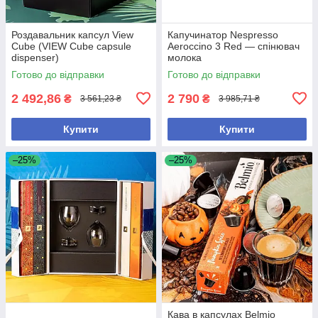
Роздавальник капсул View
Капучинатор Nespresso
Cube (VIEW Cube capsule
Aeroccino 3 Red — спінювач
dispenser)
молока
Готово до відправки
Готово до відправки
2 492,86
2 790
₴
₴
3 561,23 ₴
3 985,71 ₴
Купити
Купити
–25%
–25%
Кава в капсулах Belmio