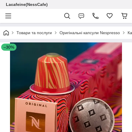
Lacafeine(NessCafe)
Товари та послуги
Оригінальні капсули Nespresso
Ка
–30%