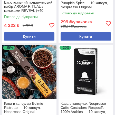
Ексклюзивний подарунковий
Pumpkin Spice — 10 капсул,
набір AROMA RITUAL з
Nespresso Original
келихами REVEAL (+40
Готово до відправки
капсул)
Готово до відправки
299
₴/упаковка
4 323
₴
5 764 ₴
398,67 ₴/упаковка
Купити
Купити
–25%
–20%
Кава в капсулах Belmio
Кава в капсулах Nespresso
Ristretto — 10 капсул,
Caffe Costadoro RespecTo
Nespresso Original
100% Arabica — 10 капсул,