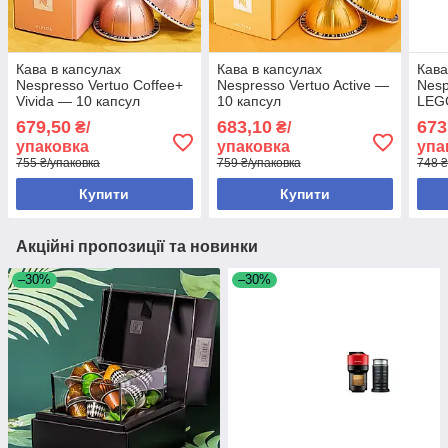
Кава в капсулах
Кава в капсулах
Кава
Nespresso Vertuo Coffee+
Nespresso Vertuo Active —
Nesp
Vivida — 10 капсул
10 капсул
LEG
679,50
683,10
673
₴/
₴/
упаковка
упаковка
упа
755 ₴/упаковка
759 ₴/упаковка
748 ₴
Купити
Купити
Акційні пропозиції та новинки
–30%
–30%