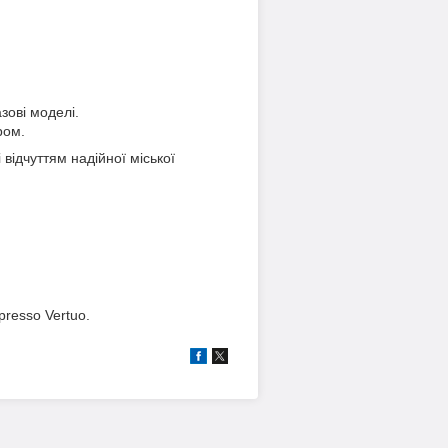
зові моделі.
ром.
 відчуттям надійної міської
presso Vertuo.