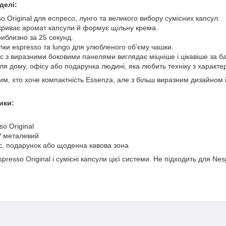
делі:
 Original для еспресо, лунго та великого вибору сумісних капсул.
криває аромат капсули й формує щільну крема.
иблизно за 25 секунд.
пки espresso та lungo для улюбленого об’єму чашки.
 з виразними боковими панелями виглядає міцніше і цікавіше за ба
ля дому, офісу або подарунка людині, яка любить техніку з характе
тим, хто хоче компактність Essenza, але з більш виразним дизайном і
ики:
o Original
 / металевий
іс, подарунок або щоденна кавова зона
presso Original і сумісні капсули цієї системи. Не підходить для Nes