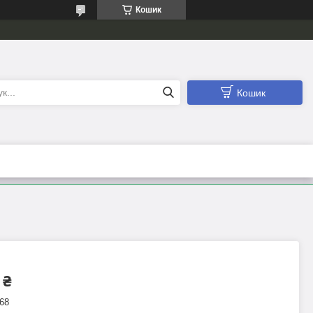
Кошик
Кошик
 ₴
68