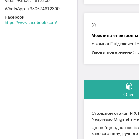
+380674612300
+380674612300
Facebook
https://www.facebook.com/Lacafeine.ua/
У компанії підключені 
п
Опис
Стальной стакан PIXI
Nespresso Original з м
Це не “ще одна техніка
кавового пилу, ручного