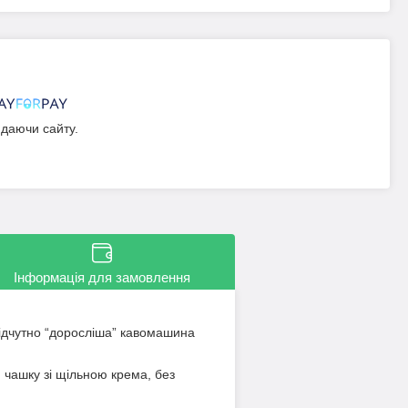
идаючи сайту.
Інформація для замовлення
ідчутно “доросліша” кавомашина
 чашку зі щільною крема, без