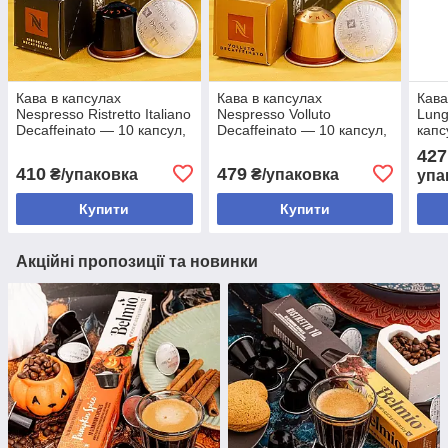
Кава в капсулах
Кава в капсулах
Кава
Nespresso Ristretto Italiano
Nespresso Volluto
Lung
Decaffeinato — 10 капсул,
Decaffeinato — 10 капсул,
капс
Nespresso Original
Nespresso Original
427
410
479
₴/упаковка
₴/упаковка
упа
Купити
Купити
Акційні пропозиції та новинки