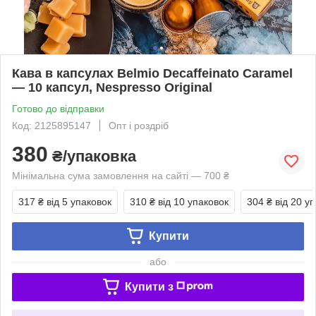
Кава в капсулах Belmio Decaffeinato Caramel
— 10 капсул, Nespresso Original
Готово до відправки
Код: 2125895147
Опт і роздріб
380
₴/упаковка
Мінімальна сума замовлення на сайті — 700 ₴
317 ₴
від 5 упаковок
310 ₴
від 10 упаковок
304 ₴
від 20 у
Купити
або
Купити з