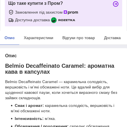
Що таке купити з Пром?
Замовлення під захистом
Доступна доставка
Опис
Характеристики
Відгуки про товар
Доставка
Опис
Belmio Decaffeinato Caramel: ароматна
кава в капсулах
Belmio Decaffeinato Caramel — карамельна солодкість,
вершковість і м’які обсмажені ноти. Це вдалий вибір для
щоденної кавової паузи, коли хочеться виразного смаку без
зайвих складнощів.
Смак і аромат:
карамельна солодкість, вершковість і
м’які обсмажені ноти.
Інтенсивність:
м’яка.
Обсмаження / походження:
середнє обсмаження.