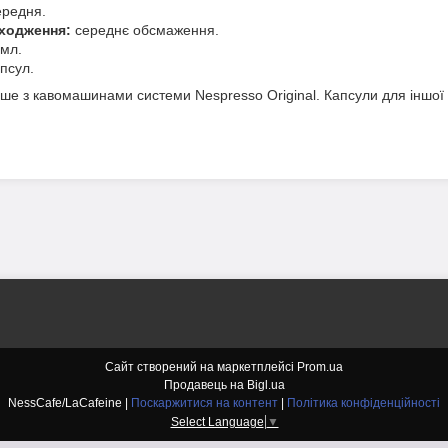
редня.
ходження:
середнє обсмаження.
мл.
псул.
ше з кавомашинами системи Nespresso Original. Капсули для іншої 
Сайт створений на маркетплейсі
Prom.ua
Продавець на Bigl.ua
NessCafe/LaCafeine |
Поскаржитися на контент
|
Політика конфіденційності
Select Language
▼