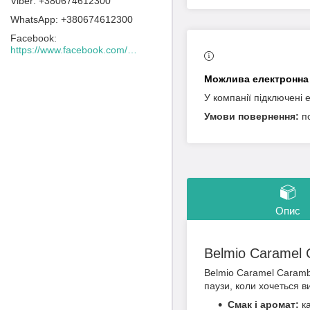
+380674612300
+380674612300
Facebook
https://www.facebook.com/Lacafeine.ua/
У компанії підключені 
п
Опис
Belmio Caramel 
Belmio Caramel Caramba
паузи, коли хочеться в
Смак і аромат:
ка