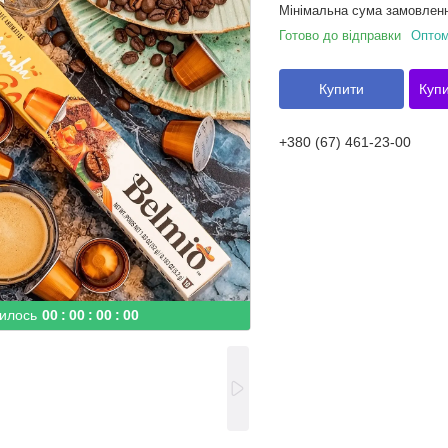
Мінімальна сума замовленн
Готово до відправки
Оптом
Купити
Купи
+380 (67) 461-23-00
илось
0
0
0
0
0
0
0
0