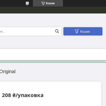
Кошик
Кошик
riginal
208 ₴/упаковка