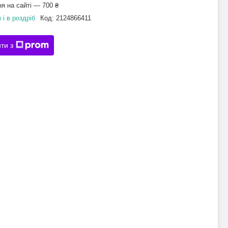
я на сайті — 700 ₴
 і в роздріб
Код:
2124866411
ти з