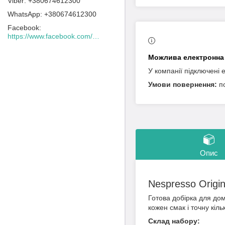
+380674612300
+380674612300
Facebook
https://www.facebook.com/Lacafeine.ua/
У компанії підключені 
п
Опис
Nespresso Origin
Готова добірка для дом
кожен смак і точну кільк
Склад набору: