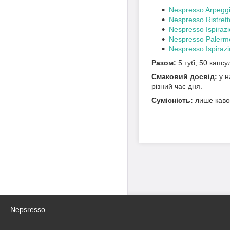
Nespresso Arpegg
Nespresso Ristrett
Nespresso Ispirazi
Nespresso Palerm
Nespresso Ispira
Разом:
5 туб, 50 капсу
Смаковий досвід:
у н
різний час дня.
Сумісність:
лише кавом
Nepsresso