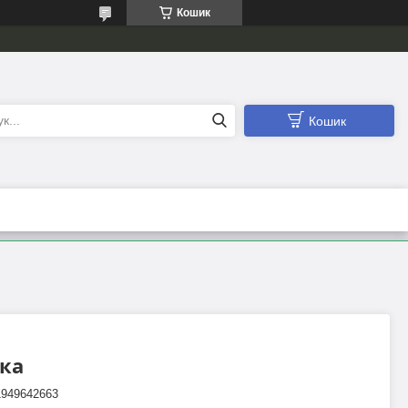
Кошик
Кошик
вка
1949642663