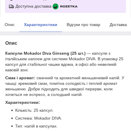
Доступна доставка
Опис
Характеристики
Відгуки про товар
Доставка
Опис
Капсули Mokador Diva Ginseng (25 шт.)
— капсули з
італійським напоєм для системи Mokador DIVA. В упаковці 25
капсул для стабільної чашки вдома, в офісі або невеликій
кавовій зоні.
Смак і аромат:
смачний та ароматний женьшеневий напій. У
чашці: кремовий смак, помітна солодкість і теплий аромат
женьшеню. Добре підходить для швидкої перерви, коли
хочеться не еспресо, а солодший напій.
Характеристики:
Кількість: 25 капсул.
Система: Mokador DIVA.
Тип: напій в капсулах.