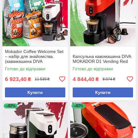
Mokador Coffee Welcome Set
– набір для знайомства.
Капсульна кавомашина DIVA
(кавамашина DIVA
MOKADOR D1 Vending Red
MOKADOR D1 і 100 капсул
Готово до відправки
Готово до відправки
DIVA)
6 923,40
4 844,40
₴
₴
11 539 ₴
8 074 ₴
Купити
Купити
–40%
–40%