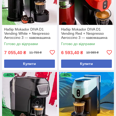
Набір Mokador DIVA D1
Набір Mokador DIVA D1
Vending White + Nespresso
Vending Red + Nespresso
Aeroccino 3 — кавомашина
Aeroccino 3 — кавомашина
та спінювач молока
та спінювач молока
Готово до відправки
Готово до відправки
7 055,40
6 593,40
₴
₴
11 759 ₴
10 989 ₴
Купити
Купити
–40%
–40%