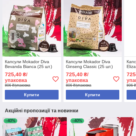
Капсули Mokador Diva
Капсули Mokador Diva
Капс
Bevanda Bianca (25 шт.)
Ginseng Classic (25 шт.)
Eliz
725,40
725,40
725
₴/
₴/
упаковка
упаковка
упа
806 ₴/упаковка
806 ₴/упаковка
806 ₴
Купити
Купити
Акційні пропозиції та новинки
–40%
–40%