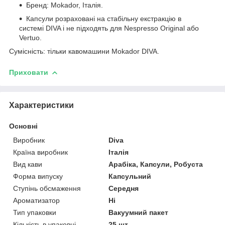
Бренд: Mokador, Італія.
Капсули розраховані на стабільну екстракцію в
системі DIVA і не підходять для Nespresso Original або
Vertuo.
Сумісність: тільки кавомашини Mokador DIVA.
Приховати
Характеристики
Основні
Виробник
Diva
Країна виробник
Італія
Вид кави
Арабіка, Капсули, Робуста
Форма випуску
Капсульний
Ступінь обсмаження
Середня
Ароматизатор
Ні
Тип упаковки
Вакуумний пакет
Кількість в упаковці
25 шт.