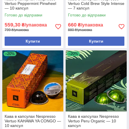
Vertuo Peppermint Pinwheel
Vertuo Cold Brew Style Intense
— 10 капсул
— 7 капсул
Готово до відправки
Готово до відправки
559,30
660
₴/упаковка
₴/упаковка
799 ₴/упаковка
880 ₴/упаковка
Купити
Купити
–20%
–20%
Кава в капсулах Nespresso
Кава в капсулах Nespresso
Vertuo KAHAWA YA CONGO —
Vertuo Peru Organic — 10
10 капсул
капсул