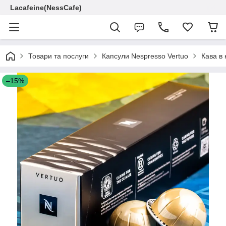
Lacafeine(NessCafe)
Товари та послуги
Капсули Nespresso Vertuo
Кава в
–15%