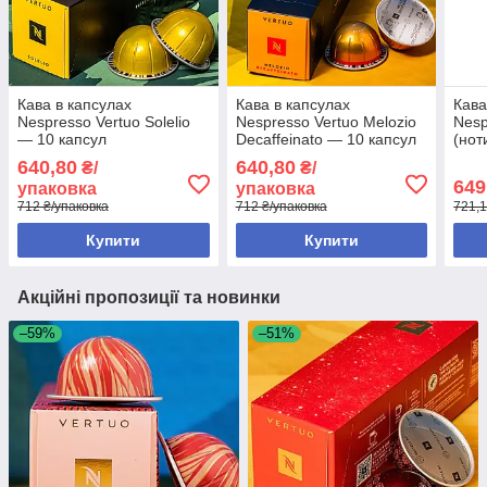
Кава в капсулах
Кава в капсулах
Кава
Nespresso Vertuo Solelio
Nespresso Vertuo Melozio
Nesp
— 10 капсул
Decaffeinato — 10 капсул
(нoт
та о
640,80
640,80
₴/
₴/
Швей
649
упаковка
упаковка
712 ₴/упаковка
712 ₴/упаковка
721,1
Купити
Купити
Акційні пропозиції та новинки
–59%
–51%