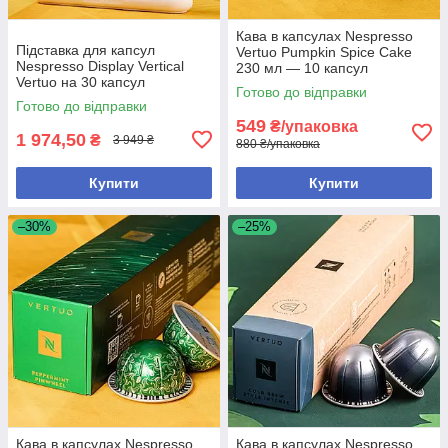
Кава в капсулах Nespresso
Підставка для капсул
Vertuo Pumpkin Spice Cake
Nespresso Display Vertical
230 мл — 10 капсул
Vertuo на 30 капсул
Готово до відправки
Готово до відправки
549
₴/упаковка
1 974,50
₴
3 949 ₴
880 ₴/упаковка
Купити
Купити
–30%
–25%
Кава в капсулах Nespresso
Кава в капсулах Nespresso