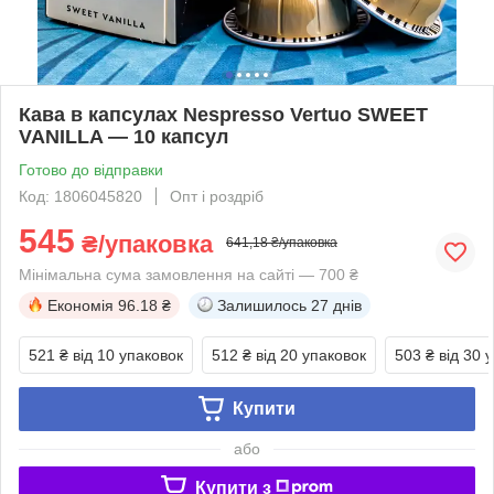
Кава в капсулах Nespresso Vertuo SWEET
VANILLA — 10 капсул
Готово до відправки
Код: 1806045820
Опт і роздріб
545
₴/упаковка
641,18 ₴/упаковка
Мінімальна сума замовлення на сайті — 700 ₴
Економія
96.18 ₴
Залишилось
27 днів
521 ₴
від 10 упаковок
512 ₴
від 20 упаковок
503 ₴
від 30 
Купити
або
Купити з