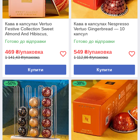
Кава в капсулах Vertuo
Кава в капсулах Nespresso
Festive Collection Sweet
Vertuo Gingerbread — 10
Almond And Hibiscus,
капсул
Швейцарія (10 шт.) 230ml
Готово до відправки
Готово до відправки
469
549
₴/упаковка
₴/упаковка
1 141,43 ₴/упаковка
1 112,86 ₴/упаковка
Купити
Купити
–50%
–38%