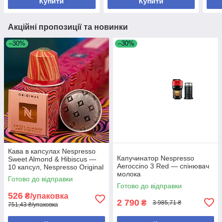
Купити
Купити
Акційні пропозиції та новинки
–30%
–30%
Кава в капсулах Nespresso
Капучинатор Nespresso
Sweet Almond & Hibiscus —
Aeroccino 3 Red — спінювач
10 капсул, Nespresso Original
молока
Готово до відправки
Готово до відправки
526
₴/упаковка
2 790
₴
3 985,71 ₴
751,43 ₴/упаковка