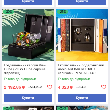
Купити
Купити
–30%
–25%
Роздавальник капсул View
Ексклюзивний подарунковий
Cube (VIEW Cube capsule
набір AROMA RITUAL з
dispenser)
келихами REVEAL (+40
капсул)
Готово до відправки
Готово до відправки
2 492,86
4 323
₴
₴
3 561,23 ₴
5 764 ₴
Купити
Купити
–25%
–25%