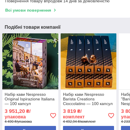
Повернення товару впродовж 14 днів за домовленістю
Всі умови повернення
Подібні товари компанії
Набір кави Nespresso
Набір кави Nespresso
Набі
Original Ispirazione Italiana
Barista Creations
"Bar
— 100 капсул
Cioccolatino — 100 капсул
Nesp
смак
3 951,20
3 819
3 8
₴/
₴/
упаковка
комплект
упа
4 490 ₴/упаковка
4 492,94 ₴/комплект
4 233