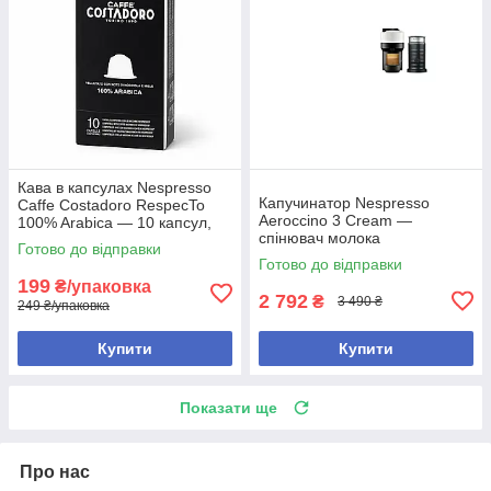
Кава в капсулах Nespresso
Капучинатор Nespresso
Caffe Costadoro RespecTo
Aeroccino 3 Cream —
100% Arabica — 10 капсул,
спінювач молока
Nespresso Original
Готово до відправки
Готово до відправки
199
₴/упаковка
2 792
₴
3 490 ₴
249 ₴/упаковка
Купити
Купити
Показати ще
Про нас