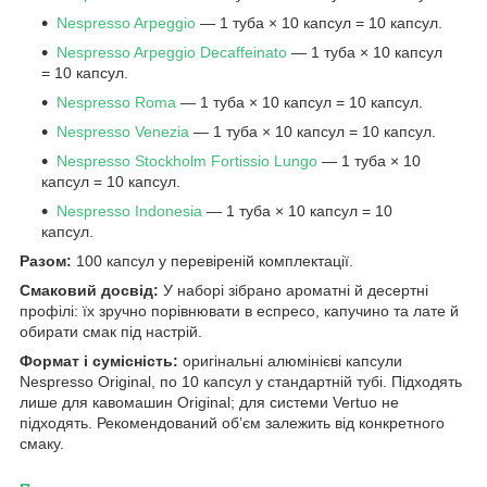
Nespresso Arpeggio
— 1 туба × 10 капсул = 10 капсул.
Nespresso Arpeggio Decaffeinato
— 1 туба × 10 капсул
= 10 капсул.
Nespresso Roma
— 1 туба × 10 капсул = 10 капсул.
Nespresso Venezia
— 1 туба × 10 капсул = 10 капсул.
Nespresso Stockholm Fortissio Lungo
— 1 туба × 10
капсул = 10 капсул.
Nespresso Indonesia
— 1 туба × 10 капсул = 10
капсул.
Разом:
100 капсул у перевіреній комплектації.
Смаковий досвід:
У наборі зібрано ароматні й десертні
профілі: їх зручно порівнювати в еспресо, капучино та лате й
обирати смак під настрій.
Формат і сумісність:
оригінальні алюмінієві капсули
Nespresso Original, по 10 капсул у стандартній тубі. Підходять
лише для кавомашин Original; для системи Vertuo не
підходять. Рекомендований об’єм залежить від конкретного
смаку.