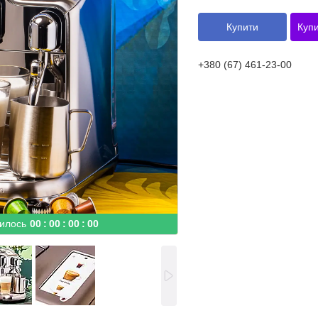
Купити
Купи
+380 (67) 461-23-00
илось
0
0
0
0
0
0
0
0