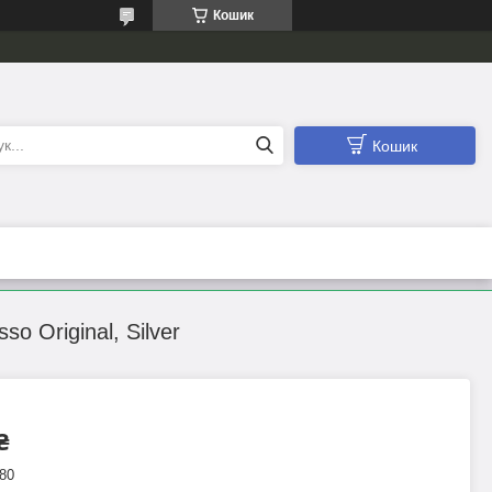
Кошик
Кошик
o Original, Silver
₴
80