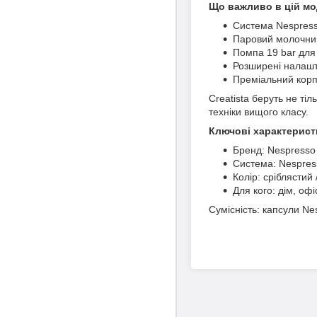
Що важливо в цій мо
Система Nespresso
Паровий молочний 
Помпа 19 bar для
Розширені налашту
Преміальний корпу
Creatista беруть не тіл
техніки вищого класу.
Ключові характерист
Бренд: Nespresso
Система: Nespress
Колір: сріблястий
Для кого: дім, оф
Сумісність: капсули Nes