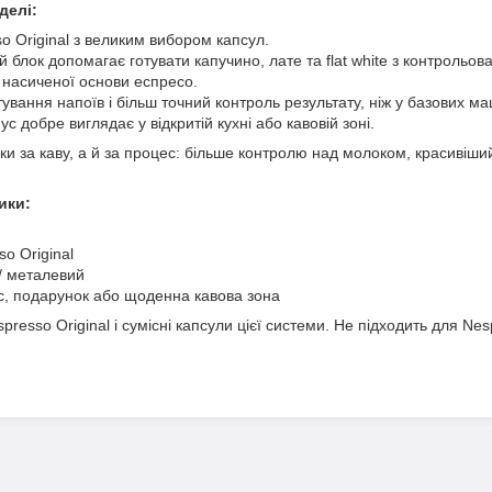
делі:
 Original з великим вибором капсул.
блок допомагає готувати капучино, лате та flat white з контрольо
 насиченої основи еспресо.
вання напоїв і більш точний контроль результату, ніж у базових м
с добре виглядає у відкритій кухні або кавовій зоні.
ьки за каву, а й за процес: більше контролю над молоком, красивіший
ики:
o Original
 / металевий
іс, подарунок або щоденна кавова зона
presso Original і сумісні капсули цієї системи. Не підходить для Nes