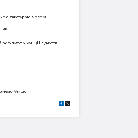
ваною текстурою молока.
ашин.
 результат у чашці і відчуття
presso Vertuo.