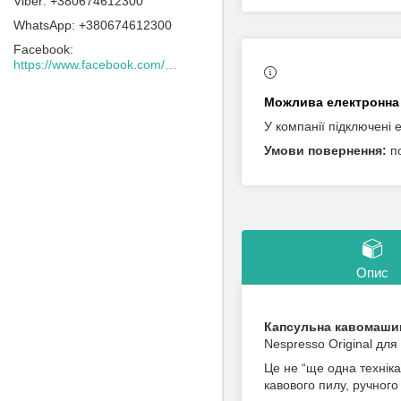
+380674612300
+380674612300
Facebook
https://www.facebook.com/Lacafeine.ua/
У компанії підключені 
п
Опис
Капсульна кавомашина
Nespresso Original для
Це не “ще одна техніка
кавового пилу, ручного