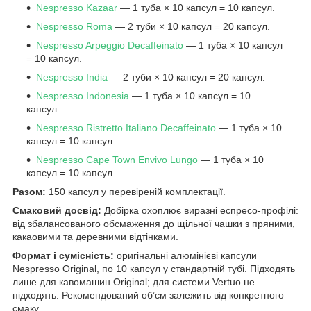
Nespresso Kazaar
— 1 туба × 10 капсул = 10 капсул.
Nespresso Roma
— 2 туби × 10 капсул = 20 капсул.
Nespresso Arpeggio Decaffeinato
— 1 туба × 10 капсул
= 10 капсул.
Nespresso India
— 2 туби × 10 капсул = 20 капсул.
Nespresso Indonesia
— 1 туба × 10 капсул = 10
капсул.
Nespresso Ristretto Italiano Decaffeinato
— 1 туба × 10
капсул = 10 капсул.
Nespresso Cape Town Envivo Lungo
— 1 туба × 10
капсул = 10 капсул.
Разом:
150 капсул у перевіреній комплектації.
Смаковий досвід:
Добірка охоплює виразні еспресо-профілі:
від збалансованого обсмаження до щільної чашки з пряними,
какаовими та деревними відтінками.
Формат і сумісність:
оригінальні алюмінієві капсули
Nespresso Original, по 10 капсул у стандартній тубі. Підходять
лише для кавомашин Original; для системи Vertuo не
підходять. Рекомендований об’єм залежить від конкретного
смаку.