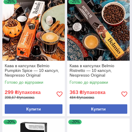
–25%
–25%
Кава в капсулах Belmio
Кава в капсулах Belmio
Pumpkin Spice — 10 капсул,
Ristretto — 10 капсул,
Nespresso Original
Nespresso Original
Готово до відправки
Готово до відправки
299
363
₴/упаковка
₴/упаковка
398,67 ₴/упаковка
484 ₴/упаковка
Купити
Купити
–20%
–20%