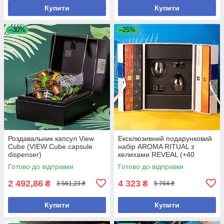
Купити
Купити
–30%
–25%
Роздавальник капсул View
Ексклюзивний подарунковий
Cube (VIEW Cube capsule
набір AROMA RITUAL з
dispenser)
келихами REVEAL (+40
капсул)
Готово до відправки
Готово до відправки
2 492,86
4 323
₴
₴
3 561,23 ₴
5 764 ₴
Купити
Купити