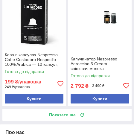
Кава в капсулах Nespresso
Капучинатор Nespresso
Caffe Costadoro RespecTo
Aeroccino 3 Cream —
100% Arabica — 10 капсул,
спінювач молока
Nespresso Original
Готово до відправки
Готово до відправки
199
₴/упаковка
2 792
₴
3 490 ₴
249 ₴/упаковка
Купити
Купити
Показати ще
Про нас