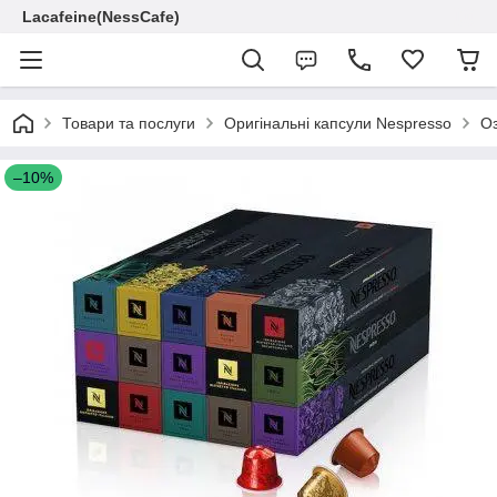
Lacafeine(NessCafe)
Товари та послуги
Оригінальні капсули Nespresso
Оз
–10%