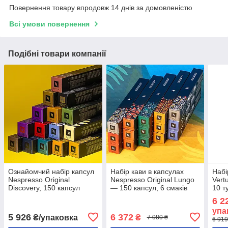
Повернення товару впродовж 14 днів за домовленістю
Всі умови повернення
Подібні товари компанії
Ознайомчий набір капсул
Набір кави в капсулах
Набі
Nespresso Original
Nespresso Original Lungo
Vert
Discovery, 150 капсул
— 150 капсул, 6 смаків
10 т
6 2
упа
5 926
6 372
₴/упаковка
₴
7 080 ₴
6 919