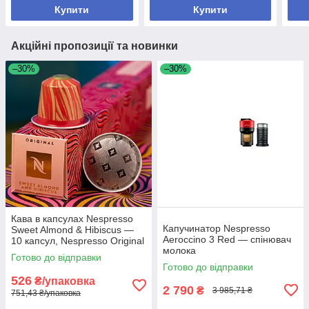
Купити
Купити
Акційні пропозиції та новинки
–30%
–30%
Кава в капсулах Nespresso
Капучинатор Nespresso
Sweet Almond & Hibiscus —
Aeroccino 3 Red — спінювач
10 капсул, Nespresso Original
молока
Готово до відправки
Готово до відправки
526
₴/упаковка
2 790
₴
3 985,71 ₴
751,43 ₴/упаковка