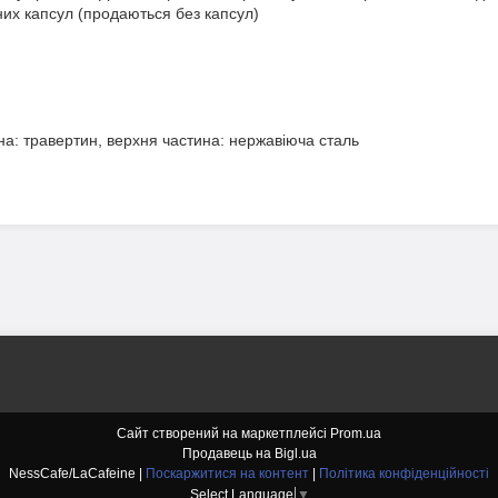
ьних капсул (продаються без капсул)
на: травертин, верхня частина: нержавіюча сталь
Сайт створений на маркетплейсі
Prom.ua
Продавець на Bigl.ua
NessCafe/LaCafeine |
Поскаржитися на контент
|
Політика конфіденційності
Select Language
▼