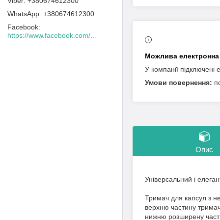
+380674612300
+380674612300
Facebook
https://www.facebook.com/Lacafeine.ua/
У компанії підключені 
п
Опис
Універсальний і елеган
Тримач для капсул з не
верхню частину тримача
нижню розширену части