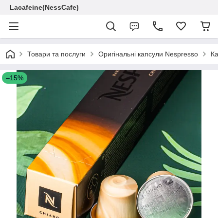
Lacafeine(NessCafe)
Товари та послуги
Оригінальні капсули Nespresso
Ка
–15%