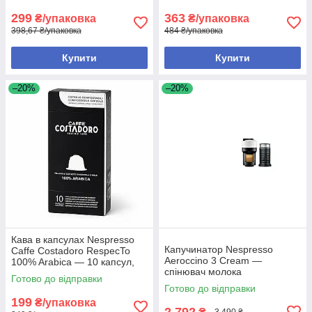
299
363
₴/упаковка
₴/упаковка
398,67 ₴/упаковка
484 ₴/упаковка
Купити
Купити
–20%
–20%
Кава в капсулах Nespresso
Капучинатор Nespresso
Caffe Costadoro RespecTo
Aeroccino 3 Cream —
100% Arabica — 10 капсул,
спінювач молока
Nespresso Original
Готово до відправки
Готово до відправки
199
₴/упаковка
2 792