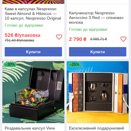
Кава в капсулах Nespresso
Капучинатор Nespresso
Sweet Almond & Hibiscus —
Aeroccino 3 Red — спінювач
10 капсул, Nespresso Original
молока
Готово до відправки
Готово до відправки
526
₴/упаковка
2 790
₴
3 985,71 ₴
751,43 ₴/упаковка
Купити
Купити
–30%
–25%
Роздавальник капсул View
Ексклюзивний подарунковий