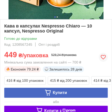
Кава в капсулах Nespresso Chiaro — 10
капсул, Nespresso Original
Готово до відправки
Код: 1208567245
Опт і роздріб
449
₴/упаковка
528,24 ₴/упаковка
Мінімальна сума замовлення на сайті — 700 ₴
Економія
79.24 ₴
Залишилось
28 днів
416 ₴
від 100 упаковок
415 ₴
від 200 упаковок
414 ₴
від 3
Купити
або
Купити з