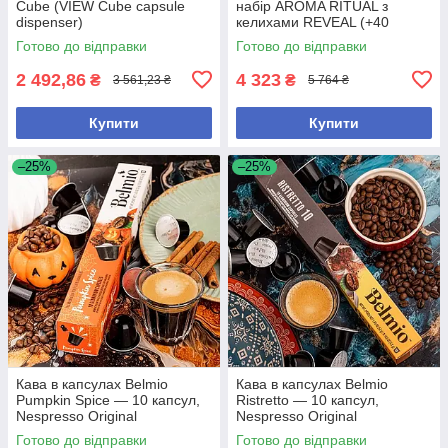
Cube (VIEW Cube capsule
набір AROMA RITUAL з
dispenser)
келихами REVEAL (+40
капсул)
Готово до відправки
Готово до відправки
2 492,86
4 323
₴
₴
3 561,23 ₴
5 764 ₴
Купити
Купити
–25%
–25%
Кава в капсулах Belmio
Кава в капсулах Belmio
Pumpkin Spice — 10 капсул,
Ristretto — 10 капсул,
Nespresso Original
Nespresso Original
Готово до відправки
Готово до відправки