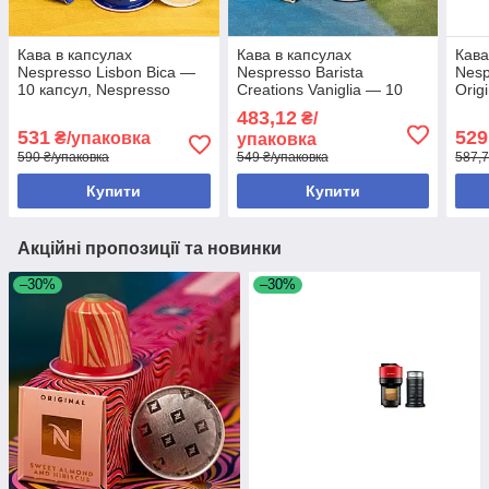
Кава в капсулах
Кава в капсулах
Кава
Nespresso Lisbon Bica —
Nespresso Barista
Nesp
10 капсул, Nespresso
Creations Vaniglia — 10
Orig
Original
капсул, Nespresso Original
капс
483,12
₴/
531
529
₴/упаковка
упаковка
590 ₴/упаковка
549 ₴/упаковка
587,7
Купити
Купити
Акційні пропозиції та новинки
–30%
–30%